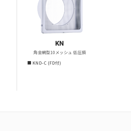
KN
角金網型10メッシュ 低圧損
■ KND-C (FD付)