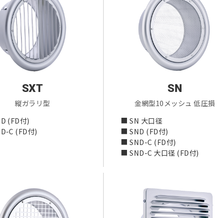
SXT
SN
縦ガラリ型
金網型10メッシュ 低圧損
D (FD付)
■ SN 大口径
D-C (FD付)
■ SND (FD付)
■ SND-C (FD付)
■ SND-C 大口径 (FD付)