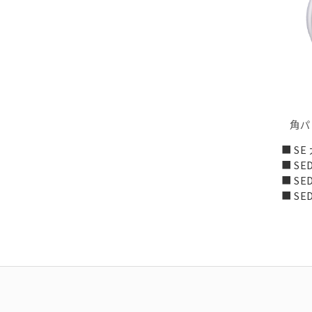
角パ
■ SE
■ SED
■ SED
■ SE