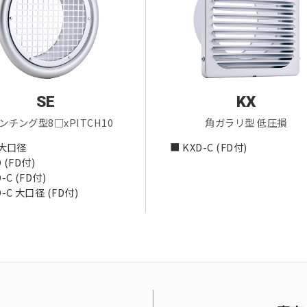
SE
KX
ンチング型8□xPITCH10
角ガラリ型 低圧損
 大口径
■ KXD-C (FD付)
 (FD付)
-C (FD付)
D-C 大口径 (FD付)