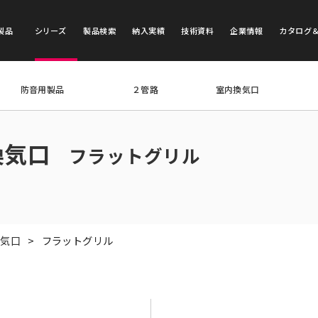
製品
シリーズ
製品検索
納入実績
技術資料
企業情報
カタログ
防音用製品
２管路
室内換気口
換気口
フラットグリル
換気口
フラットグリル