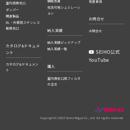
験報告書
免責事項
室内用換気口
気流可視シュミレーシ
ダンパー
ョン
関連製品
お問合せ
BL・外壁用ステンレス
製換気口
納入実績
お問合せ
納入実績ピックアップ
カタログ&ドキュメ
納入実績一覧
SEIHO公式
ント
YouTube
カタログ&ドキュメン
購入
ト
室内換気口用フィルタ
の注文
Copyright(C)2023 Seiho Kogyo Co., Ltd. All rights reserved.