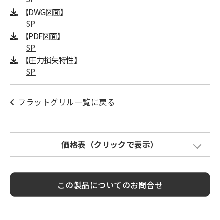
【DWG図面】
SP
【PDF図面】
SP
【圧力損失特性】
SP
フラットグリル一覧に戻る
価格表（クリックで表示）
Model
標準価格
金網加算
塗装色加算
この製品についてのお問合せ
SP250
¥ 14,300
¥ 3,000
¥ 3,400
SP300
¥ 17,600
¥ 4,000
¥ 4,300