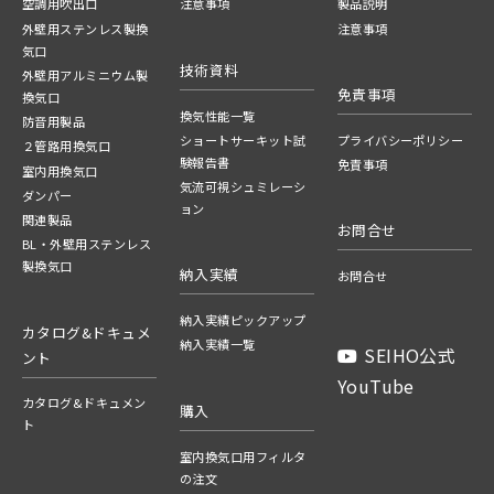
空調用吹出口
注意事項
製品説明
外壁用ステンレス製換
注意事項
気口
技術資料
外壁用アルミニウム製
免責事項
換気口
換気性能一覧
防音用製品
ショートサーキット試
プライバシーポリシー
２管路用換気口
験報告書
免責事項
室内用換気口
気流可視シュミレーシ
ダンパー
ョン
関連製品
お問合せ
BL・外壁用ステンレス
製換気口
納入実績
お問合せ
納入実績ピックアップ
カタログ&ドキュメ
納入実績一覧
SEIHO公式
ント
YouTube
カタログ&ドキュメン
購入
ト
室内換気口用フィルタ
の注文