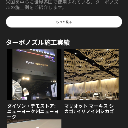
米国を中心に世界各国で使用されている、ターボノズ
NT10B
¥ 80,400
¥ 6,800
ルの施工例をご紹介します。
NT12B
¥ 99,500
¥ 7,400
もっと見る
NT14B
¥ 113,300
¥ 10,800
NT16B
¥ 126,600
¥ 11,400
ターボノズル施工実績
NT20B
¥ 246,300
¥ 13,900
NT24B
¥ 285,600
¥ 20,700
ダイソン・デモストア:
マリオット マーキス シ
ニューヨーク州ニューヨ
カゴ: イリノイ州シカゴ
ーク