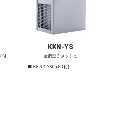
KKN-YS
り付
金網型３メッシュ
■ KKND-YSC (FD付)