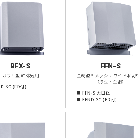
BFX-S
FFN-S
ガラリ型 給排気用
金網型３メッシュ ワイド水切
（厚型・金網）
D-SC (FD付)
■ FFN-S 大口径
■ FFND-SC (FD付)