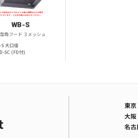
WB-S
型角フード ３メッシュ
-S 大口径
D-SC (FD付)
東
大
t
名古