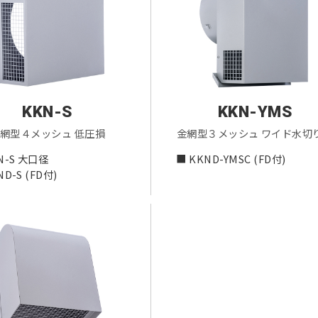
KKN-S
KKN-YMS
網型４メッシュ 低圧損
金網型３メッシュ ワイド水切
N-S 大口径
■ KKND-YMSC (FD付)
ND-S (FD付)