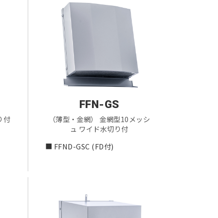
FFN-GS
り付
（薄型・金網） 金網型10メッシ
ュ ワイド水切り付
■ FFND-GSC (FD付)