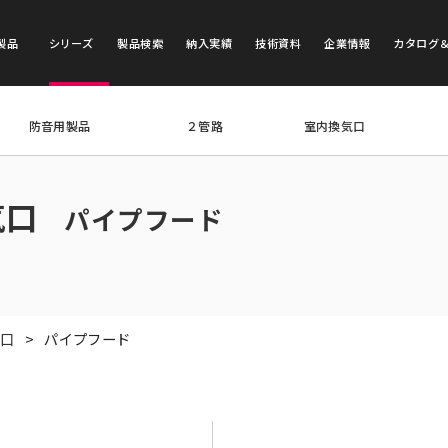
製品
シリーズ
製品検索
納入実績
技術資料
企業情報
カタログ
防音用製品
２管路
室内換気口
気口
パイプフード
気口
パイプフード