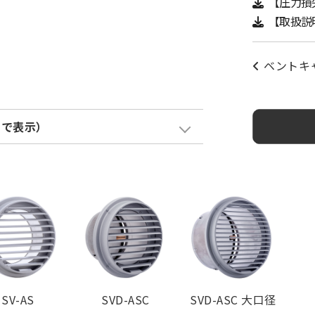
【圧力損
【取扱説
ベントキ
クで表示）
金網加算
塗装色加算
¥ 3,000
¥ 3,400
SV-AS
SVD-ASC
SVD-ASC 大口径