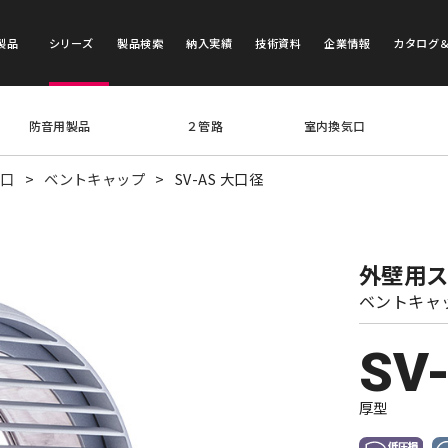
製品
シリーズ
製品検索
納入実績
技術資料
企業情報
カタログ
防音用製品
２管路
室内換気口
気口
ベントキャップ
SV-AS 大口径
外壁用
ベントキャ
SV
厚型