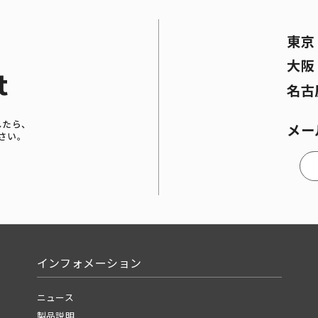
東
大
t
名古
したら、
メー
さい。
インフォメーション
ニュース
製品説明