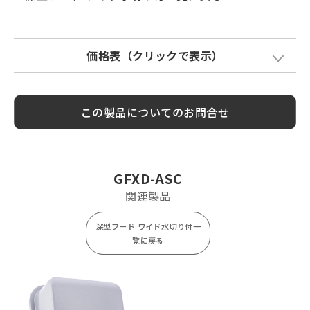
価格表（クリックで表示）
Model
標準価格
金網加算
塗装色加算
この製品についてのお問合せ
GFXD75ASC
¥ 12,000
¥ 800
¥ 2,200
GFXD100ASC
¥ 12,100
¥ 800
¥ 2,200
GFXD125ASC
¥ 17,400
¥ 1,200
¥ 2,900
GFXD-ASC
GFXD150ASC
¥ 17,600
¥ 1,200
¥ 2,900
関連製品
GFXD175ASC
¥ 25,800
¥ 2,100
¥ 4,700
深型フード ワイド水切り付一
GFXD200ASC
¥ 26,200
¥ 2,100
¥ 4,700
覧に戻る