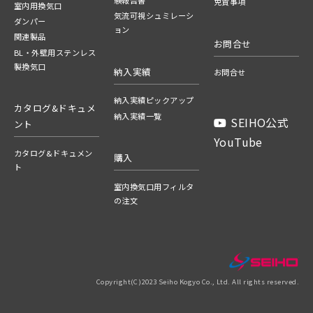
験報告書
免責事項
室内用換気口
気流可視シュミレーシ
ダンパー
ョン
関連製品
お問合せ
BL・外壁用ステンレス
製換気口
納入実績
お問合せ
納入実績ピックアップ
カタログ&ドキュメ
納入実績一覧
SEIHO公式
ント
YouTube
カタログ&ドキュメン
購入
ト
室内換気口用フィルタ
の注文
Copyright(C)2023 Seiho Kogyo Co., Ltd. All rights reserved.