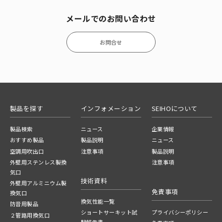
メールでのお問い合わせ
お問合せ
製品を探す
インフォメーション
SEIHOについて
製品検索
ニュース
企業情報
おすすめ製品
製品説明
ニュース
空調用吹出口
注意事項
製品説明
外壁用ステンレス製換
注意事項
気口
技術資料
外壁用アルミニウム製
免責事項
換気口
換気性能一覧
防音用製品
ショートサーキット試
プライバシーポリシー
２管路用換気口