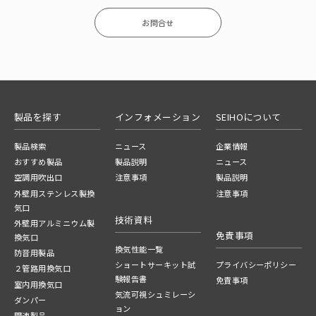
お問合せ
製品を探す
インフォメーション
SEIHOについて
製品検索
ニュース
企業情報
おすすめ製品
製品説明
ニュース
空調用吹出口
注意事項
製品説明
外壁用ステンレス製換
注意事項
気口
技術資料
外壁用アルミニウム製
免責事項
換気口
換気性能一覧
防音用製品
ショートサーキット試
プライバシーポリシー
２管路用換気口
験報告書
免責事項
室内用換気口
気流可視シュミレーシ
ダンパー
ョン
関連製品