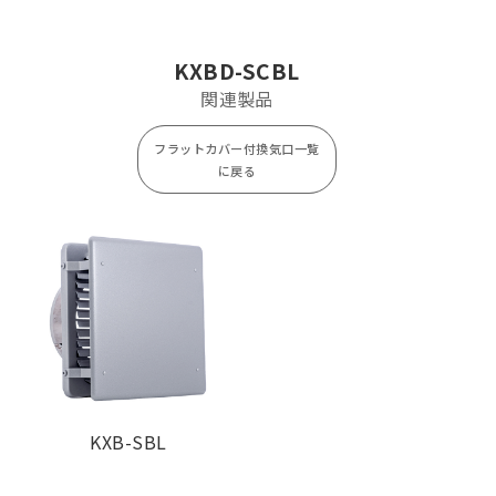
KXBD125SCBL
¥ 15,000
¥ 2,600
KXBD150SCBL
¥ 15,300
¥ 2,600
KXBD-SCBL
関連製品
フラットカバー付換気口一覧
に戻る
KXB-SBL