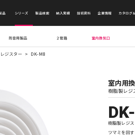
製品
シリーズ
製品検索
納入実績
技術資料
企業情報
カタログ
防音用製品
２管路
室内換気口
製レジスター
DK-M8
室内用
樹脂製レジ
DK
樹脂製レジス
ツマミを回す