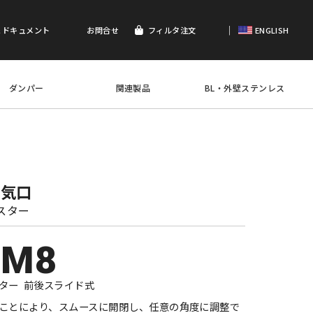
｜
＆ドキュメント
お問合せ
フィルタ注文
ENGLISH
ダンパー
関連製品
BL・外壁ステンレス
換気口
スター
-M8
ター 前後スライド式
ことにより、スムースに開閉し、任意の角度に調整で