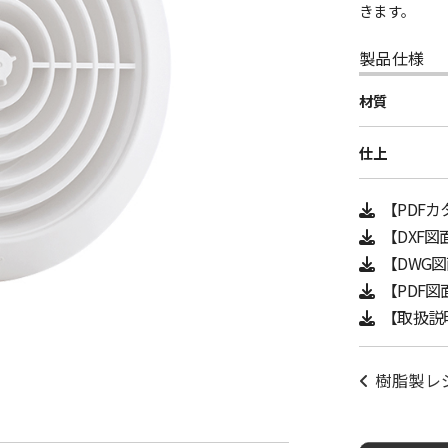
きます。
製品仕様
材質
仕上
【PDF
【DXF図
【DWG
【PDF図
【取扱説
樹脂製レ