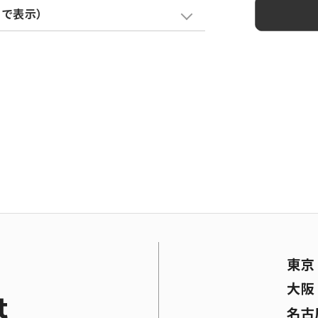
クで表示）
標準価格
¥ 1,300
¥ 1,500
¥ 1,900
東
大
t
名古