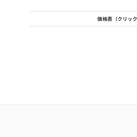
価格表（クリッ
Model
標準価格
フィルタ
JSG150
¥ 7,000
¥ 95
JSG150T
¥ 7,000
¥ 95