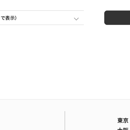
クで表示）
ー加算
花粉フィルター加算
0
¥ 1,200
0
¥ 1,200
東