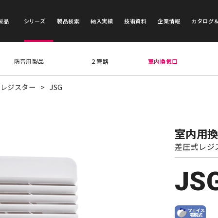
製品
シリーズ
製品検索
納入実績
技術資料
企業情報
カタログ
防音用製品
２管路
室内換気口
式レジスター
JSG
室内用
差圧式レジ
JS