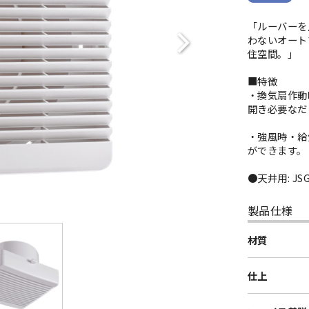
「ルーバーを
わないオート
住空間。」
■特徴
・換気扇作動
開き必要なだ
・強風時・給
ができます。
●天井用: JSG
製品仕様
材質
仕上