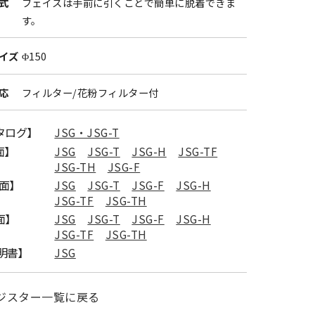
式
フェイスは手前に引くことで簡単に脱着できま
す。
イズ
Φ150
応
フィルター/花粉フィルター付
カタログ】
JSG・JSG-T
面】
JSG
JSG-T
JSG-H
JSG-TF
JSG-TH
JSG-F
図面】
JSG
JSG-T
JSG-F
JSG-H
JSG-TF
JSG-TH
面】
JSG
JSG-T
JSG-F
JSG-H
JSG-TF
JSG-TH
明書】
JSG
ジスター一覧に戻る