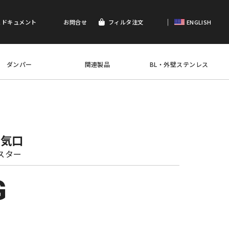
｜
＆ドキュメント
お問合せ
フィルタ注文
ENGLISH
ダンパー
関連製品
BL・外壁ステンレス
換気口
スター
G