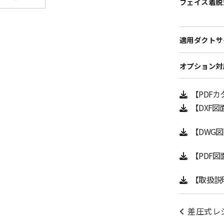
フェイス着脱
適用ダクトサ
オプション対
【PDF
【DXF図
【DWG
【PDF図
【取扱説
差圧式レ