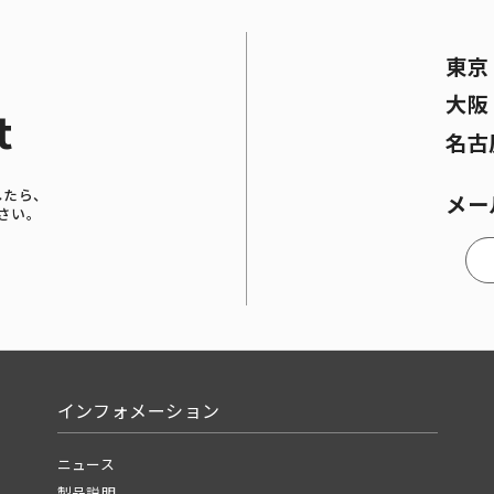
東
大
t
名古
したら、
メー
さい。
インフォメーション
ニュース
製品説明