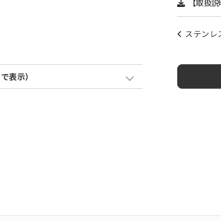
【取扱説
ステンレ
クで表示）
塗装色加算
¥ 4,500
¥ 4,500