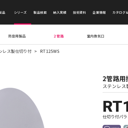
製品
シリーズ
製品検索
納入実績
技術資料
企業情報
カタログ
防音用製品
２管路
室内換気口
ンレス製仕切り付
RT125WS
2管路用
ステンレス
RT
仕切り付パラ