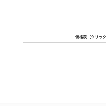
価格表（クリッ
Model
標準価格
RT125WS-VM
¥ 20,900
RT125WS-VP
¥ 20,900