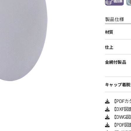
製品仕様
材質
仕上
金網付製品
キャップ着脱
【PDF
【DXF図
【DWG
【PDF図