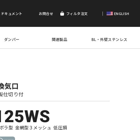
｜
＆ドキュメント
お問合せ
フィルタ注文
ENGLISH
ダンパー
関連製品
BL・外壁ステンレス
換気口
製仕切り付
125WS
ボラ型 金網型３メッシュ 低圧損