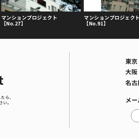
マンションプロジェクト
マンションプロジェク
【No.27】
【No.91】
東
大
t
名古
したら、
メー
さい。