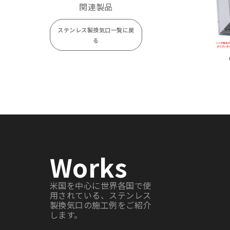
関連製品
WBD125BSC
¥ 31,800
ステンレス製換気口一覧に戻
WBD150BSC
¥ 32,100
る
WBD175BSC
¥ 45,200
WBD200BSC
¥ 45,800
Works
米国を中心に世界各国で使
用されている、ステンレス
製換気口の施工例をご紹介
します。