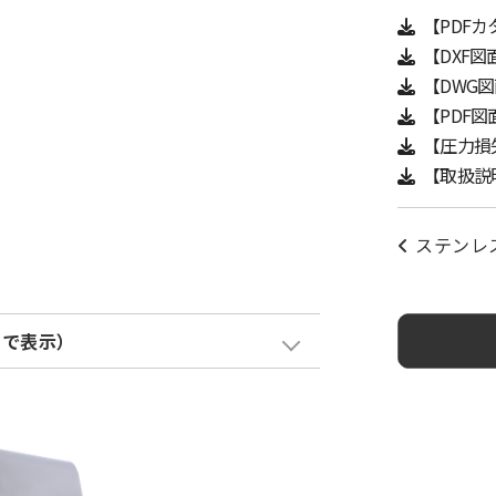
【PDF
【DXF図
【DWG
【PDF図
【圧力損
【取扱説
ステンレ
クで表示）
塗装色加算
¥ 3,800
¥ 3,800