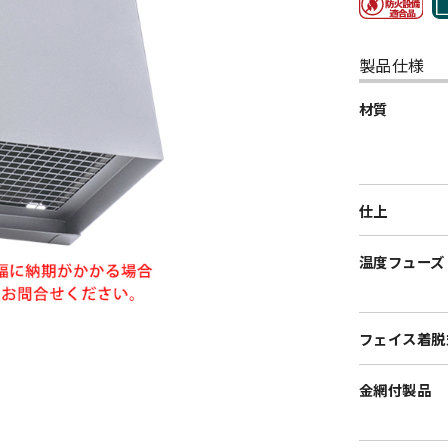
製品仕様
材質
仕上
温度フューズ
フェイス着脱
金網付製品