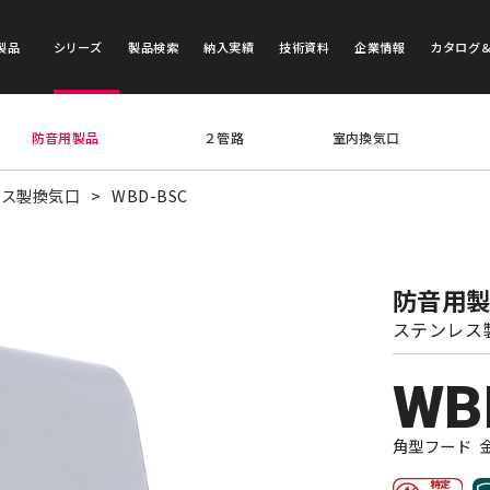
製品
シリーズ
製品検索
納入実績
技術資料
企業情報
カタログ
防音用製品
２管路
室内換気口
レス製換気口
WBD-BSC
防音用
ステンレス
WB
角型フード 