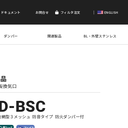
｜
＆ドキュメント
お問合せ
フィルタ注文
ENGLISH
ダンパー
関連製品
BL・外壁ステンレス
製品
製換気口
D-BSC
金網型３メッシュ 防音タイプ 防火ダンパー付