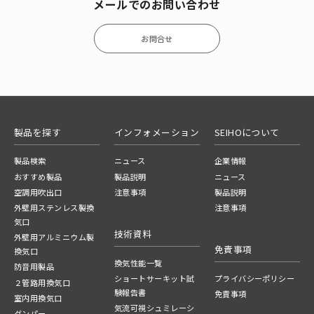
メールでのお問い合わせ
お問合せ
製品を探す
インフォメーション
SEIHOについて
製品検索
ニュース
企業情報
おすすめ製品
製品説明
ニュース
空調用吹出口
注意事項
製品説明
外壁用ステンレス製換
注意事項
気口
技術資料
外壁用アルミニウム製
免責事項
換気口
換気性能一覧
防音用製品
ショートサーキット試
プライバシーポリシー
２管路用換気口
験報告書
免責事項
室内用換気口
気流可視シュミレーシ
ダンパー