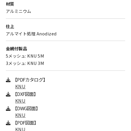
材質
アルミニウム
仕上
アルマイト処理 Anodized
金網付製品
5メッシュ: KNU 5M
3メッシュ: KNU 3M
【PDFカタログ】
KNU
【DXF図面】
KNU
【DWG図面】
KNU
【PDF図面】
KNU