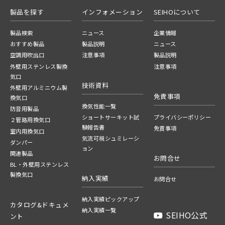
製品を探す
インフォメーション
SEIHOについて
製品検索
ニュース
企業情報
おすすめ製品
製品説明
ニュース
空調用吹出口
注意事項
製品説明
外壁用ステンレス製換
注意事項
気口
技術資料
外壁用アルミニウム製
免責事項
換気口
換気性能一覧
防音用製品
ショートサーキット試
プライバシーポリシー
２管路用換気口
験報告書
免責事項
室内用換気口
気流可視シュミレーシ
ダンパー
ョン
関連製品
お問合せ
BL・外壁用ステンレス
製換気口
納入実績
お問合せ
納入実績ピックアップ
カタログ&ドキュメ
納入実績一覧
SEIHO公式
ント