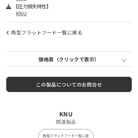
【圧力損失特性】
KNU
角型フラットフード一覧に戻る
価格表（クリックで表示）
Model
標準価格
塗装色加算
この製品についてのお問合せ
KNU75
¥ 9,700
¥ 2,500
KNU100
¥ 9,800
¥ 2,500
KNU125
¥ 13,800
¥ 3,500
KNU
KNU150
¥ 14,000
¥ 3,500
関連製品
角型フラットフード一覧に戻