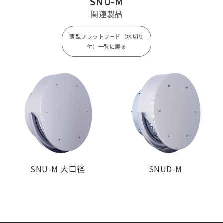
SNU-M
SNU100M
¥ 6,700
¥ 1,800
関連製品
SNU125M
¥ 9,100
¥ 2,600
薄型フラットフード（水切り
SNU150M
¥ 9,300
¥ 2,600
付）一覧に戻る
SNU175M
¥ 13,800
¥ 3,300
SNU200M
¥ 14,500
¥ 3,300
SNU250M
¥ 38,900
¥ 5,500
SNU300M
¥ 55,500
¥ 7,500
SNU-M 大口径
SNUD-M