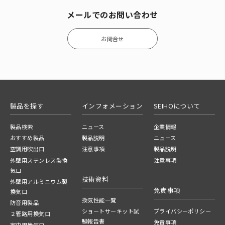
メールでのお問い合わせ
お問合せ
製品を探す
インフォメーション
SEIHOについて
製品検索
ニュース
企業情報
おすすめ製品
製品説明
ニュース
空調用吹出口
注意事項
製品説明
外壁用ステンレス製換
注意事項
気口
技術資料
外壁用アルミニウム製
免責事項
換気口
換気性能一覧
防音用製品
ショートサーキット試
プライバシーポリシー
２管路用換気口
験報告書
免責事項
室内用換気口