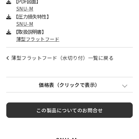
【PDF図面】
SNU-M
【圧力損失特性】
SNU-M
【取扱説明書】
薄型フラットフード
薄型フラットフード（水切り付）一覧に戻る
価格表（クリックで表示）
Model
標準価格
塗装色加算
この製品についてのお問合せ
SNU50M
¥ 5,900
¥ 1,800
SNU65M
¥ 5,900
¥ 1,800
SNU75M
¥ 6,100
¥ 1,800