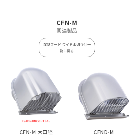
CFN65M
¥ 9,700
¥ 1,800
CFN75M
¥ 10,200
¥ 1,800
CFN-M
CFN100M
¥ 10,300
¥ 1,800
関連製品
CFN125M
¥ 11,000
¥ 2,600
深型フード ワイド水切り付一
CFN150M
¥ 11,200
¥ 2,600
覧に戻る
CFN175M
¥ 19,500
¥ 3,300
CFN200M
¥ 20,200
¥ 3,300
【2管路製品】
Model
標準価格
塗装色加算
CFNK125M-
¥ 11,200
¥ 2,600
VP
CFNK125M-
¥ 11,200
¥ 2,600
VM
CFN-M 大口径
CFND-M