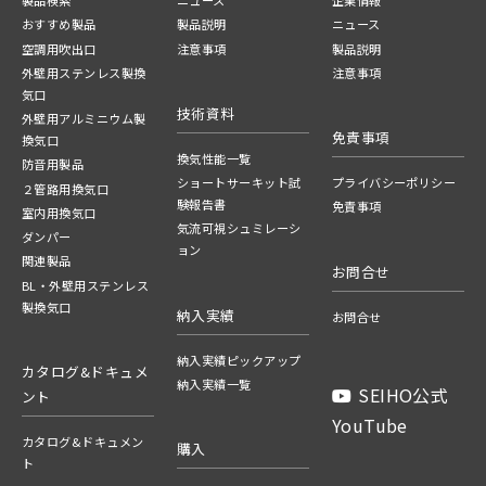
製品検索
ニュース
企業情報
おすすめ製品
製品説明
ニュース
空調用吹出口
注意事項
製品説明
外壁用ステンレス製換
注意事項
気口
技術資料
外壁用アルミニウム製
免責事項
換気口
換気性能一覧
防音用製品
ショートサーキット試
プライバシーポリシー
２管路用換気口
験報告書
免責事項
室内用換気口
気流可視シュミレーシ
ダンパー
ョン
関連製品
お問合せ
BL・外壁用ステンレス
製換気口
納入実績
お問合せ
納入実績ピックアップ
カタログ&ドキュメ
納入実績一覧
SEIHO公式
ント
YouTube
カタログ&ドキュメン
購入
ト