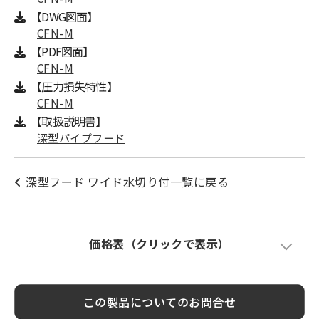
【DWG図面】
CFN-M
【PDF図面】
CFN-M
【圧力損失特性】
CFN-M
【取扱説明書】
深型パイプフード
深型フード ワイド水切り付一覧に戻る
価格表（クリックで表示）
Model
標準価格
塗装色加算
この製品についてのお問合せ
CFN50M
¥ 9,700
¥ 1,800