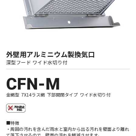
外壁用アルミニウム製換気口
深型フード ワイド水切り付
CFN-M
金網型 7X14ラス網 下部開閉タイプ ワイド水切り付
■特徴
・周囲の汚れを含んだ雨水と室内から出る汚れを壁面より離れ
て落下させるので、壁面の汚れを軽減させます。