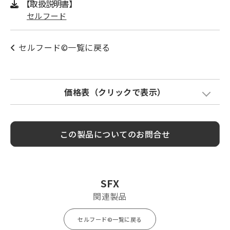
【取扱説明書】
セルフード
セルフード©一覧に戻る
価格表（クリックで表示）
Model
標準価格
金網加算
塗装色加算
この製品についてのお問合せ
SFX40
¥ 3,700
¥ 500
¥ 1,300
SFX50
¥ 2,900
¥ 500
¥ 1,300
SFX65
¥ 2,900
¥ 500
¥ 1,300
SFX
SFX75
¥ 3,000
¥ 500
¥ 1,300
関連製品
SFX100
¥ 3,800
¥ 600
¥ 1,700
セルフード©一覧に戻る
SFX125
¥ 5,000
¥ 700
¥ 1,900