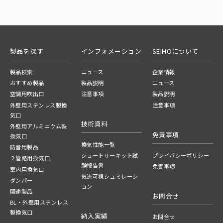
製品を探す
インフォメーション
SEIHOについて
製品検索
ニュース
企業情報
おすすめ製品
製品説明
ニュース
空調用吹出口
注意事項
製品説明
外壁用ステンレス製換
注意事項
気口
技術資料
外壁用アルミニウム製
免責事項
換気口
換気性能一覧
防音用製品
ショートサーキット試
プライバシーポリシー
２管路用換気口
験報告書
免責事項
室内用換気口
気流可視シュミレーシ
ダンパー
ョン
関連製品
お問合せ
BL・外壁用ステンレス
製換気口
納入実績
お問合せ