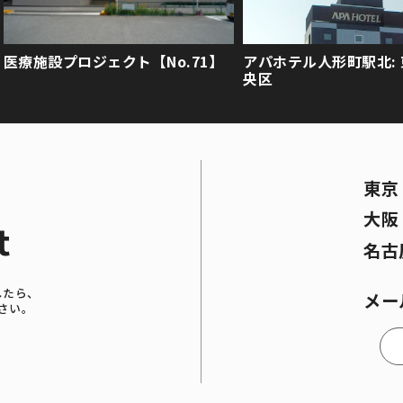
医療施設プロジェクト【No.71】
アパホテル人形町駅北:
央区
東
大
t
名古
したら、
メー
さい。