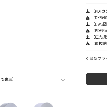
【PDF
【DXF図
【DWG
【PDF図
【圧力損
【取扱説
薄型フラ
クで表示）
金網加算
塗装色加算
¥ 600
¥ 1,700