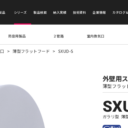
製品
シリーズ
製品検索
納入実績
技術資料
企業情報
カタログ
防音用製品
２管路
室内換気口
気口
薄型フラットフード
SXUD-S
外壁用
薄型フラッ
SX
ガラリ型 薄