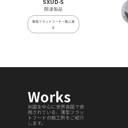
SXUD-S
SXUD125S
¥ 13,900
関連製品
SXUD150S
¥ 14,000
薄型フラットフード一覧に戻
SXUD200S
¥ 22,400
る
Works
米国を中心に世界各国で使
用されている、薄型フラッ
トフードの施工例をご紹介
します。