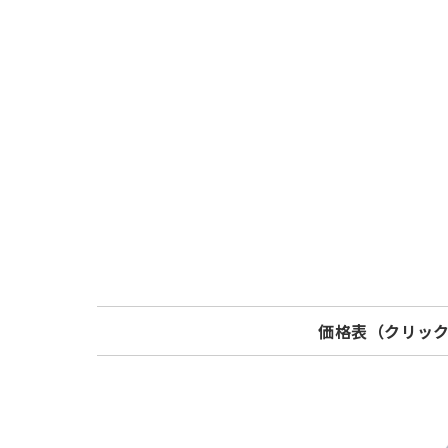
価格表（クリッ
Model
標準価格
SXUD100S
¥ 9,600