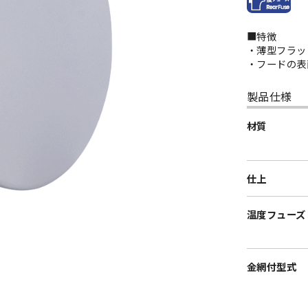
■特徴
・薄型フラッ
・フードの表
製品仕様
材質
仕上
温度フューズ
金網付型式