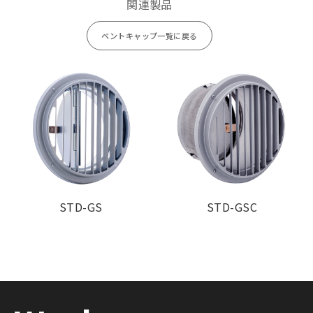
関連製品
【2管路製品】
ベントキャップ一覧に戻る
Model
標準価格
金網加算
塗装色加算
STK125GS-VP
¥ 3,600
¥ 700
¥ 1,800
STK125GS-
¥ 3,600
¥ 700
¥ 1,800
VM
STD-GS
STD-GSC