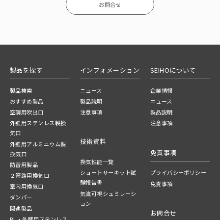
お問合せ
製品を探す
インフォメーション
SEIHOについて
製品検索
ニュース
企業情報
おすすめ製品
製品説明
ニュース
空調用吹出口
注意事項
製品説明
外壁用ステンレス製換
注意事項
気口
技術資料
外壁用アルミニウム製
免責事項
換気口
換気性能一覧
防音用製品
ショートサーキット試
プライバシーポリシー
２管路用換気口
験報告書
免責事項
室内用換気口
気流可視シュミレーシ
ダンパー
ョン
関連製品
お問合せ
BL・外壁用ステンレス