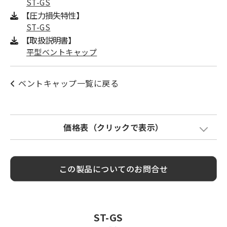
ST-GS
【圧力損失特性】
ST-GS
【取扱説明書】
平型ベントキャップ
ベントキャップ一覧に戻る
価格表（クリックで表示）
Model
標準価格
金網加算
塗装色加算
この製品についてのお問合せ
ST100GS
¥ 2,500
¥ 600
¥ 1,500
ST125GS
¥ 3,300
¥ 700
¥ 1,800
ST150GS
¥ 3,700
¥ 1,200
¥ 1,900
ST-GS