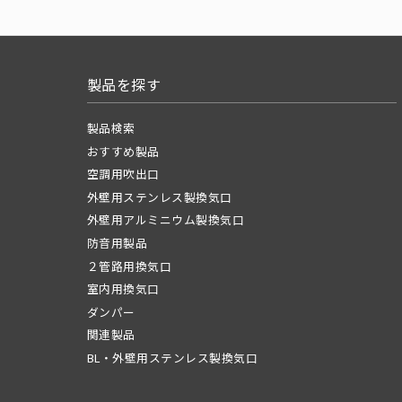
製品を探す
製品検索
おすすめ製品
空調用吹出口
外壁用ステンレス製換気口
外壁用アルミニウム製換気口
防音用製品
２管路用換気口
室内用換気口
ダンパー
関連製品
BL・外壁用ステンレス製換気口