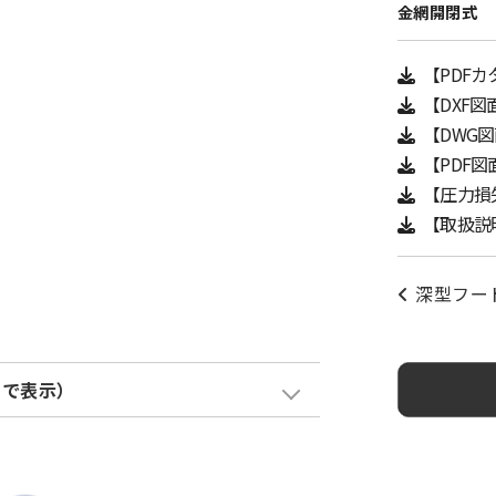
金網開閉式
【PDF
【DXF図
【DWG
【PDF図
【圧力損
【取扱説
深型フー
クで表示）
塗装色加算