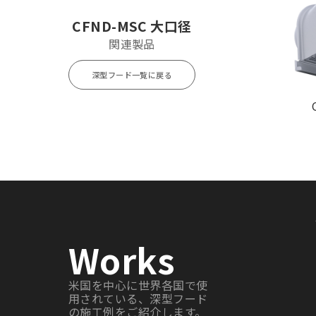
CFND250MSC
¥ 60,000
CFND-MSC 大口径
関連製品
深型フード一覧に戻る
Works
米国を中心に世界各国で使
用されている、深型フード
の施工例をご紹介します。