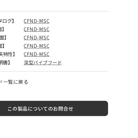
カタログ】
CFND-MSC
面】
CFND-MSC
図面】
CFND-MSC
面】
CFND-MSC
失特性】
CFND-MSC
明書】
深型パイプフード
ド一覧に戻る
この製品についてのお問合せ