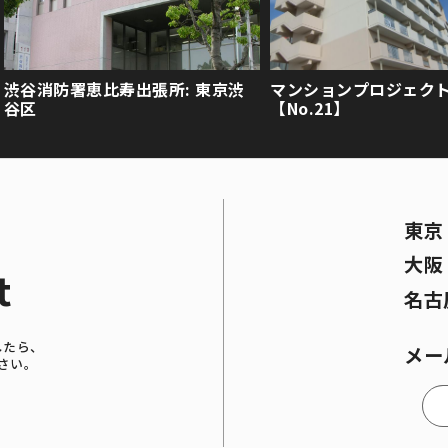
渋谷消防署恵比寿出張所: 東京渋
マンションプロジェク
谷区
【No.21】
東
大
t
名古
したら、
メー
さい。