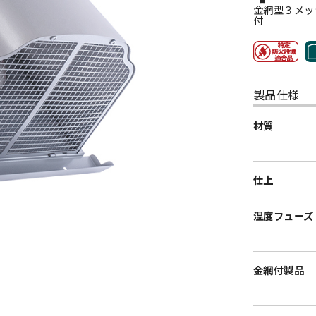
金網型３メッ
付
製品仕様
材質
仕上
温度フューズ
金網付製品