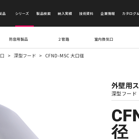
製品
シリーズ
製品検索
納入実績
技術資料
企業情報
カタログ
防音用製品
２管路
室内換気口
気口
深型フード
CFND-MSC 大口径
外壁用
深型フード
CF
径