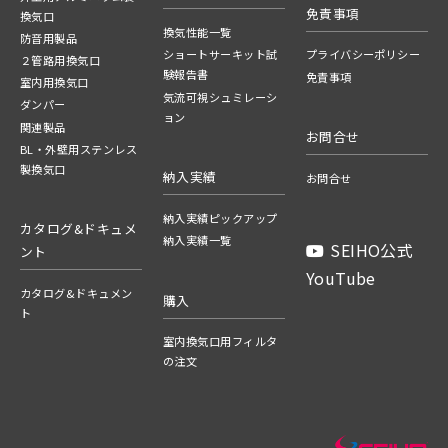
免責事項
換気口
換気性能一覧
防音用製品
ショートサーキット試
プライバシーポリシー
２管路用換気口
験報告書
免責事項
室内用換気口
気流可視シュミレーシ
ダンパー
ョン
関連製品
お問合せ
BL・外壁用ステンレス
製換気口
納入実績
お問合せ
納入実績ピックアップ
カタログ&ドキュメ
納入実績一覧
SEIHO公式
ント
YouTube
カタログ&ドキュメン
購入
ト
室内換気口用フィルタ
の注文