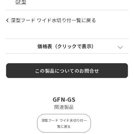
GF型
深型フード ワイド水切り付一覧に戻る
価格表（クリックで表示）
Model
標準価格
塗装色加算
この製品についてのお問合せ
GFN75GS
¥ 9,700
¥ 2,200
GFN100GS
¥ 9,800
¥ 2,200
GFN125GS
¥ 14,300
¥ 2,900
GFN-GS
GFN150GS
¥ 14,500
¥ 2,900
関連製品
GFN175GS
¥ 21,400
¥ 4,700
深型フード ワイド水切り付一
GFN200GS
¥ 21,800
¥ 4,700
覧に戻る