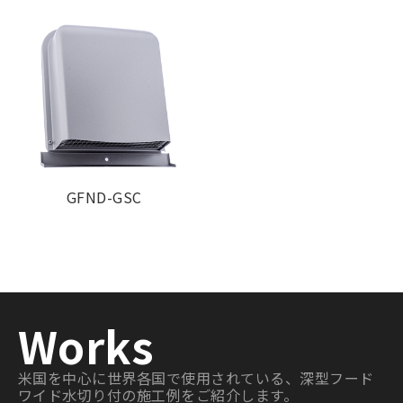
【2管路製品】
Model
標準価格
塗装色加算
GFNK125GS-
¥ 14,500
¥ 2,900
VP
GFNK125GS-
¥ 14,500
¥ 2,900
VM
GFND-GSC
Works
米国を中心に世界各国で使用されている、深型フード
ワイド水切り付の施工例をご紹介します。