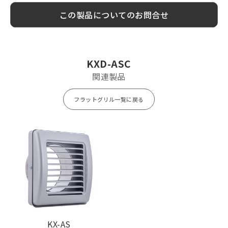
Model
標準価格
金網加算
塗装色加算
この製品についてのお問合せ
KXD75ASC
¥ 9,800
¥ 1,000
¥ 1,500
KXD100ASC
¥ 9,900
¥ 1,000
¥ 1,500
KXD125ASC
¥ 13,000
¥ 1,400
¥ 1,900
KXD-ASC
KXD150ASC
¥ 13,100
¥ 1,400
¥ 1,900
関連製品
フラットグリル一覧に戻る
KX-AS