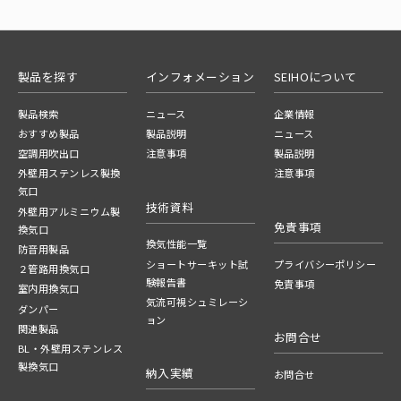
製品を探す
インフォメーション
SEIHOについて
製品検索
ニュース
企業情報
おすすめ製品
製品説明
ニュース
空調用吹出口
注意事項
製品説明
外壁用ステンレス製換
注意事項
気口
技術資料
外壁用アルミニウム製
免責事項
換気口
換気性能一覧
防音用製品
ショートサーキット試
プライバシーポリシー
２管路用換気口
験報告書
免責事項
室内用換気口
気流可視シュミレーシ
ダンパー
ョン
関連製品
お問合せ
BL・外壁用ステンレス
製換気口
納入実績
お問合せ