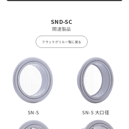
SND75SC
¥ 5,200
¥ 1,400
SND100SC
¥ 5,600
¥ 1,500
SND125SC
¥ 7,300
¥ 1,800
SND-SC
SND150SC
¥ 8,200
¥ 1,900
関連製品
SND175SC
¥ 10,900
¥ 2,100
フラットグリル一覧に戻る
SND200SC
¥ 12,300
¥ 2,400
SN-S
SN-S 大口径