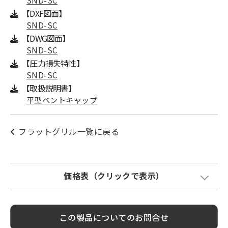
SND-SC
【DXF図面】
SND-SC
【DWG図面】
SND-SC
【圧力損失特性】
SND-SC
【取扱説明書】
平型ベントキャップ
フラットグリル一覧に戻る
価格表（クリックで表示）
Model
標準価格
塗装色加算
この製品についてのお問合せ