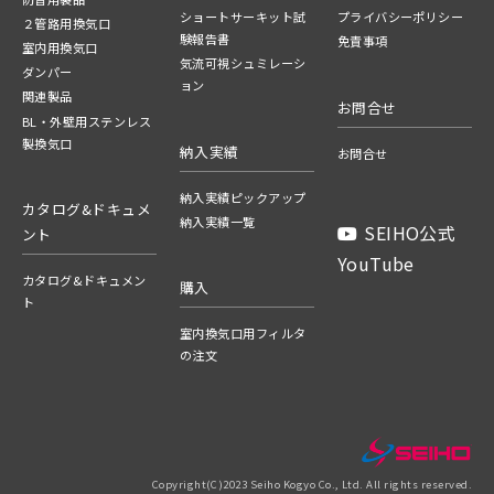
ショートサーキット試
プライバシーポリシー
２管路用換気口
験報告書
免責事項
室内用換気口
気流可視シュミレーシ
ダンパー
ョン
関連製品
お問合せ
BL・外壁用ステンレス
製換気口
納入実績
お問合せ
納入実績ピックアップ
カタログ&ドキュメ
納入実績一覧
SEIHO公式
ント
YouTube
カタログ&ドキュメン
購入
ト
室内換気口用フィルタ
の注文
Copyright(C)2023 Seiho Kogyo Co., Ltd. All rights reserved.