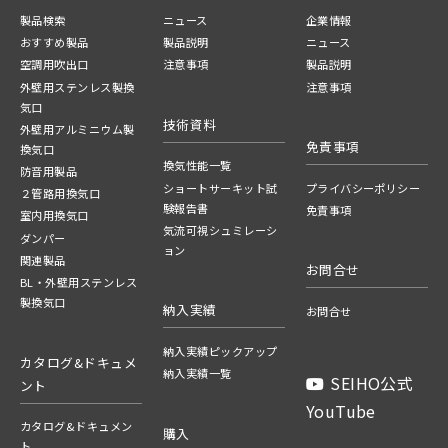
製品検索
ニュース
企業情報
おすすめ製品
製品説明
ニュース
空調用吹出口
注意事項
製品説明
外壁用ステンレス製換
注意事項
気口
技術資料
外壁用アルミニウム製
免責事項
換気口
換気性能一覧
防音用製品
ショートサーキット試
プライバシーポリシー
２管路用換気口
験報告書
免責事項
室内用換気口
気流可視シュミレーシ
ダンパー
ョン
関連製品
お問合せ
BL・外壁用ステンレス
製換気口
納入実績
お問合せ
納入実績ピックアップ
カタログ&ドキュメ
納入実績一覧
SEIHO公式
ント
YouTube
カタログ&ドキュメン
購入
ト