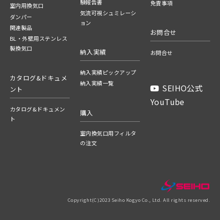
験報告書
免責事項
室内用換気口
気流可視シュミレーシ
ダンパー
ョン
関連製品
お問合せ
BL・外壁用ステンレス
製換気口
納入実績
お問合せ
納入実績ピックアップ
カタログ&ドキュメ
納入実績一覧
SEIHO公式
ント
YouTube
カタログ&ドキュメン
購入
ト
室内換気口用フィルタ
の注文
Copyright(C)2023 Seiho Kogyo Co., Ltd. All rights reserved.