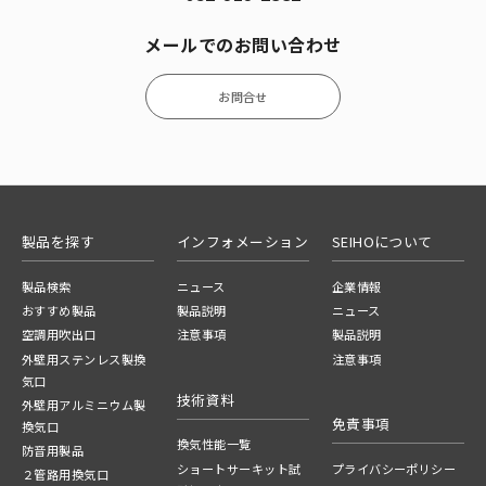
メールでのお問い合わせ
お問合せ
製品を探す
インフォメーション
SEIHOについて
製品検索
ニュース
企業情報
おすすめ製品
製品説明
ニュース
空調用吹出口
注意事項
製品説明
外壁用ステンレス製換
注意事項
気口
技術資料
外壁用アルミニウム製
免責事項
換気口
換気性能一覧
防音用製品
ショートサーキット試
プライバシーポリシー
２管路用換気口