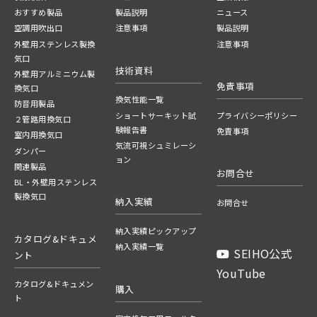
おすすめ製品
製品説明
ニュース
空調用吹出口
注意事項
製品説明
外壁用ステンレス製換
注意事項
気口
技術資料
外壁用アルミニウム製
免責事項
換気口
換気性能一覧
防音用製品
ショートサーキット試
プライバシーポリシー
２管路用換気口
験報告書
免責事項
室内用換気口
気流可視シュミレーシ
ダンパー
ョン
関連製品
お問合せ
BL・外壁用ステンレス
製換気口
納入実績
お問合せ
納入実績ピックアップ
カタログ&ドキュメ
納入実績一覧
SEIHO公式
ント
YouTube
カタログ&ドキュメン
購入
ト