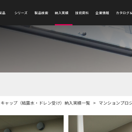
製品
シリーズ
製品検索
納入実績
技術資料
企業情報
カタログ
】
トキャップ（結露水・ドレン受け）納入実績一覧
マンションプロジ